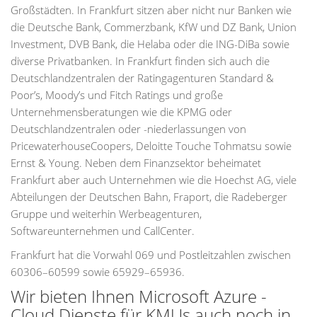
Großstädten. In Frankfurt sitzen aber nicht nur Banken wie
die Deutsche Bank, Commerzbank, KfW und DZ Bank, Union
Investment, DVB Bank, die Helaba oder die ING-DiBa sowie
diverse Privatbanken. In Frankfurt finden sich auch die
Deutschlandzentralen der Ratingagenturen Standard &
Poor’s, Moody’s und Fitch Ratings und große
Unternehmensberatungen wie die KPMG oder
Deutschlandzentralen oder -niederlassungen von
PricewaterhouseCoopers, Deloitte Touche Tohmatsu sowie
Ernst & Young. Neben dem Finanzsektor beheimatet
Frankfurt aber auch Unternehmen wie die Hoechst AG, viele
Abteilungen der Deutschen Bahn, Fraport, die Radeberger
Gruppe und weiterhin Werbeagenturen,
Softwareunternehmen und CallCenter.
Frankfurt hat die Vorwahl 069 und Postleitzahlen zwischen
60306–60599 sowie 65929–65936.
Wir bieten Ihnen Microsoft Azure -
Cloud Dienste für KMUs auch noch in