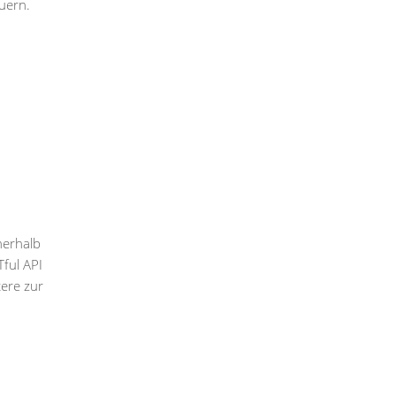
uern.
nerhalb
ful API
tere zur
u