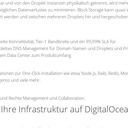
bar und von den Droplet Instanzen physikalisch getrennt, wird meh
öglichen Datenverlustes zu minimieren. Block Storage kann quasi 
ert werden und zwischen mehreren Droplets hin und hergeschobe
eite Konnektivität, Tier-1 Bandbreite und ein 99,99% SLA für
komplettes DNS Management für Domain Namen und Droplets und Pr
inem Data Center zum Produktumfang
tionen zur One-Click-Installation wie etwa Node.js, Rails, Redis, M
gento und viele mehr.
er und Rechte Management und Collaboration.
Ihre Infrastruktur auf DigitalOce