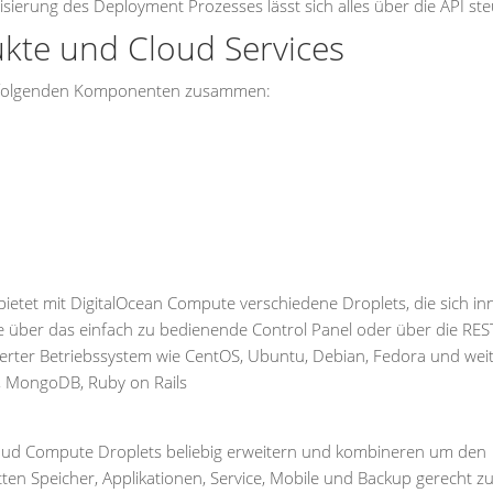
erung des Deployment Prozesses lässt sich alles über die API ste
kte und Cloud Services
aus folgenden Komponenten zusammen:
bietet mit DigitalOcean Compute verschiedene Droplets, die sich in
e über das einfach zu bedienende Control Panel oder über die REST
ierter Betriebssystem wie CentOS, Ubuntu, Debian, Fedora und wei
r, MongoDB, Ruby on Rails
Cloud Compute Droplets beliebig erweitern und kombineren um den
en Speicher, Applikationen, Service, Mobile und Backup gerecht z