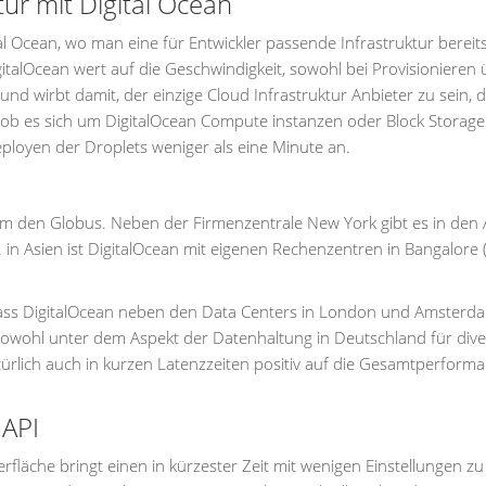
ur mit Digital Ocean
tal Ocean, wo man eine für Entwickler passende Infrastruktur bereits
talOcean wert auf die Geschwindigkeit, sowohl bei Provisionieren 
nd wirbt damit, der einzige Cloud Infrastruktur Anbieter zu sein, 
gal ob es sich um DigitalOcean Compute instanzen oder Block Storage
eployen der Droplets weniger als eine Minute an.
um den Globus. Neben der Firmenzentrale New York gibt es in den
in Asien ist DigitalOcean mit eigenen Rechenzentren in Bangalore (
 dass DigitalOcean neben den Data Centers in London und Amsterd
sowohl unter dem Aspekt der Datenhaltung in Deutschland für dive
türlich auch in kurzen Latenzzeiten positiv auf die Gesamtperform
 API
erfläche bringt einen in kürzester Zeit mit wenigen Einstellungen zu