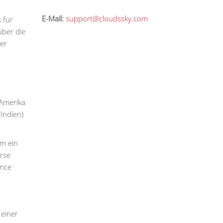
E-Mail:
support@cloudssky.com
 für
über die
der
 Amerika
Indien)
am ein
rse
ance
 einer