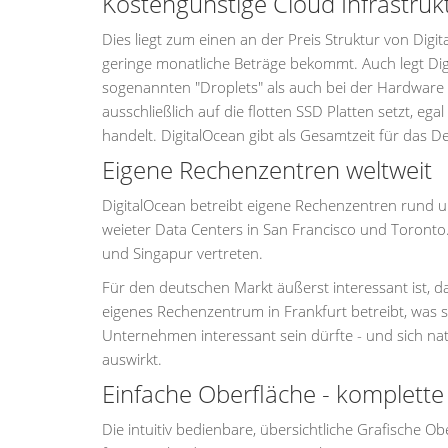
Kostengünstige Cloud Infrastrukt
Dies liegt zum einen an der Preis Struktur von Digi
geringe monatliche Beträge bekommt. Auch legt Digi
sogenannten "Droplets" als auch bei der Hardware u
ausschließlich auf die flotten SSD Platten setzt, e
handelt. DigitalOcean gibt als Gesamtzeit für das D
Eigene Rechenzentren weltweit
DigitalOcean betreibt eigene Rechenzentren rund 
weieter Data Centers in San Francisco und Toronto. 
und Singapur vertreten.
Für den deutschen Markt äußerst interessant ist,
eigenes Rechenzentrum in Frankfurt betreibt, was 
Unternehmen interessant sein dürfte - und sich na
auswirkt.
Einfache Oberfläche - komplette
Die intuitiv bedienbare, übersichtliche Grafische Ob