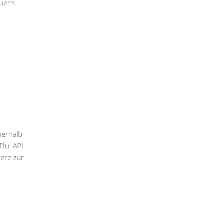
uern.
nerhalb
ful API
tere zur
u