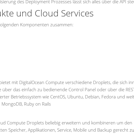
erung des Deployment Prozesses lässt sich alles über die API ste
kte und Cloud Services
aus folgenden Komponenten zusammen:
bietet mit DigitalOcean Compute verschiedene Droplets, die sich in
e über das einfach zu bedienende Control Panel oder über die REST
ierter Betriebssystem wie CentOS, Ubuntu, Debian, Fedora und wei
r, MongoDB, Ruby on Rails
Cloud Compute Droplets beliebig erweitern und kombineren um den
en Speicher, Applikationen, Service, Mobile und Backup gerecht z