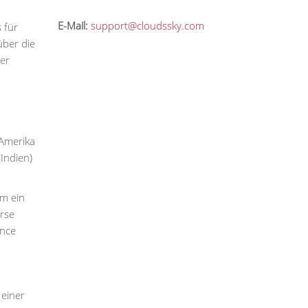
E-Mail:
support@cloudssky.com
 für
über die
der
 Amerika
Indien)
am ein
rse
ance
 einer