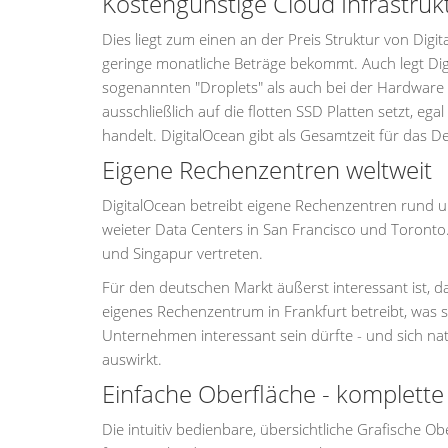
Kostengünstige Cloud Infrastrukt
Dies liegt zum einen an der Preis Struktur von Digi
geringe monatliche Beträge bekommt. Auch legt Digi
sogenannten "Droplets" als auch bei der Hardware u
ausschließlich auf die flotten SSD Platten setzt, e
handelt. DigitalOcean gibt als Gesamtzeit für das D
Eigene Rechenzentren weltweit
DigitalOcean betreibt eigene Rechenzentren rund 
weieter Data Centers in San Francisco und Toronto. 
und Singapur vertreten.
Für den deutschen Markt äußerst interessant ist,
eigenes Rechenzentrum in Frankfurt betreibt, was 
Unternehmen interessant sein dürfte - und sich na
auswirkt.
Einfache Oberfläche - komplette
Die intuitiv bedienbare, übersichtliche Grafische Ob