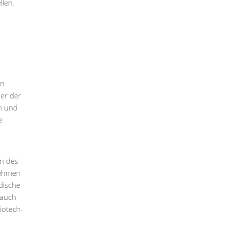
llen.
en
er der
n und
e
en des
nehmen
dische
 auch
iotech-