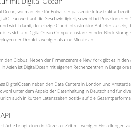
ur mit Digital Ocean
tal Ocean, wo man eine für Entwickler passende Infrastruktur bereits
talOcean wert auf die Geschwindigkeit, sowohl bei Provisionieren 
nd wirbt damit, der einzige Cloud Infrastruktur Anbieter zu sein, 
gal ob es sich um DigitalOcean Compute instanzen oder Block Storage
eployen der Droplets weniger als eine Minute an.
um den Globus. Neben der Firmenzentrale New York gibt es in den
in Asien ist DigitalOcean mit eigenen Rechenzentren in Bangalore (
 dass DigitalOcean neben den Data Centers in London und Amsterd
sowohl unter dem Aspekt der Datenhaltung in Deutschland für dive
türlich auch in kurzen Latenzzeiten positiv auf die Gesamtperform
 API
erfläche bringt einen in kürzester Zeit mit wenigen Einstellungen zu