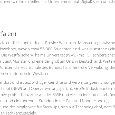
 können wir Ihnen helfen, Ihr Unternehmen auf DigitalOcean umzste
falen)
alen die Hauptstadt der Provinz Westfalen. Münster liegt zwisch
nwohner, wovon etwa 55.000 Studenten sind, was Münster zu ein
 Die Westfälische Wilhelms Universität (WWU) mit 15 Fachbereiche
r Stadt Münster und eine der größten Unis in Deutschland. Weiter
nster, die Hochschule des Bundes für öffentliche Verwaltung, die
hschule Nordrhein-Westfalen.
tandort und ist Sitz wichtiger Gerichte und Verwaltungseinrichtung
chtshof (NRW) und Oberverwaltungsgericht. Große Industrieunter
men großer Konzerne wie der BASF und viele kleine und mittelstän
nter und ein führender Standort in der Bio- und Nanotechnologie -
und der Möglichkeit für Start-Ups, sich auf Technologiehof, dem B
eNTech) anzusiedeln.