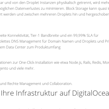
bar und von den Droplet Instanzen physikalisch getrennt, wird meh
öglichen Datenverlustes zu minimieren. Block Storage kann quasi 
ert werden und zwischen mehreren Droplets hin und hergeschobe
eite Konnektivität, Tier-1 Bandbreite und ein 99,99% SLA für
komplettes DNS Management für Domain Namen und Droplets und Pr
inem Data Center zum Produktumfang
tionen zur One-Click-Installation wie etwa Node.js, Rails, Redis, M
gento und viele mehr.
er und Rechte Management und Collaboration.
Ihre Infrastruktur auf DigitalOce