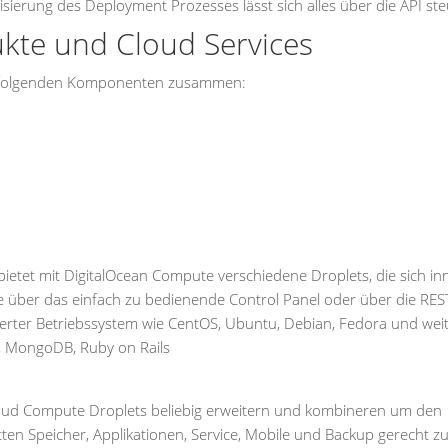
erung des Deployment Prozesses lässt sich alles über die API ste
kte und Cloud Services
aus folgenden Komponenten zusammen:
bietet mit DigitalOcean Compute verschiedene Droplets, die sich in
e über das einfach zu bedienende Control Panel oder über die REST
ierter Betriebssystem wie CentOS, Ubuntu, Debian, Fedora und wei
r, MongoDB, Ruby on Rails
Cloud Compute Droplets beliebig erweitern und kombineren um den
en Speicher, Applikationen, Service, Mobile und Backup gerecht z