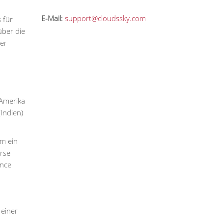
E-Mail:
support@cloudssky.com
 für
über die
der
 Amerika
Indien)
am ein
rse
ance
 einer