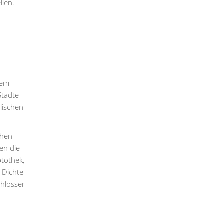
llen.
nem
Städte
lischen
chen
en die
tothek,
 Dichte
chlösser