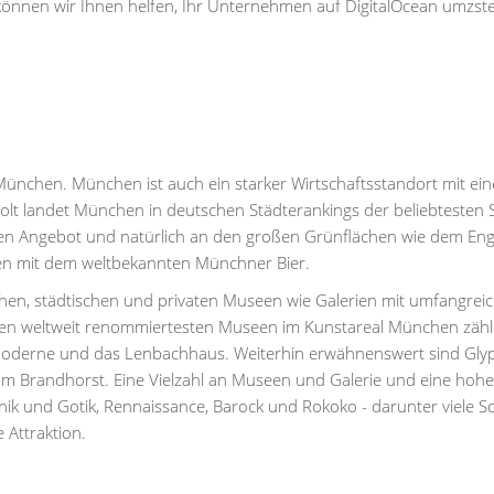
 können wir Ihnen helfen, Ihr Unternehmen auf DigitalOcean umzste
München. München ist auch ein starker Wirtschaftsstandort mit ei
lt landet München in deutschen Städterankings der beliebtesten 
llen Angebot und natürlich an den großen Grünflächen wie dem Eng
ten mit dem weltbekannten Münchner Bier.
ichen, städtischen und privaten Museen wie Galerien mit umfangrei
den weltweit renommiertesten Museen im Kunstareal München zähl
 Moderne und das Lenbachhaus. Weiterhin erwähnenswert sind Glyp
 Brandhorst. Eine Vielzahl an Museen und Galerie und eine hohe
k und Gotik, Rennaissance, Barock und Rokoko - darunter viele S
 Attraktion.