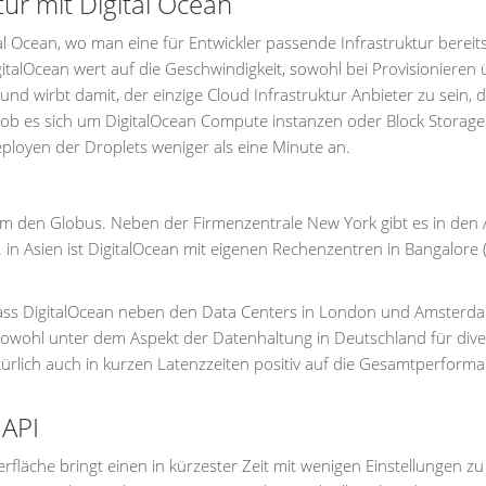
ur mit Digital Ocean
tal Ocean, wo man eine für Entwickler passende Infrastruktur bereits
talOcean wert auf die Geschwindigkeit, sowohl bei Provisionieren 
nd wirbt damit, der einzige Cloud Infrastruktur Anbieter zu sein, 
gal ob es sich um DigitalOcean Compute instanzen oder Block Storage
eployen der Droplets weniger als eine Minute an.
um den Globus. Neben der Firmenzentrale New York gibt es in den
in Asien ist DigitalOcean mit eigenen Rechenzentren in Bangalore (
 dass DigitalOcean neben den Data Centers in London und Amsterd
sowohl unter dem Aspekt der Datenhaltung in Deutschland für dive
türlich auch in kurzen Latenzzeiten positiv auf die Gesamtperform
 API
erfläche bringt einen in kürzester Zeit mit wenigen Einstellungen zu