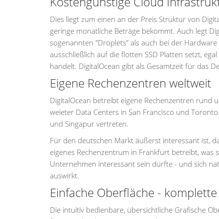
Kostengünstige Cloud Infrastrukt
Dies liegt zum einen an der Preis Struktur von Digi
geringe monatliche Beträge bekommt. Auch legt Digi
sogenannten "Droplets" als auch bei der Hardware u
ausschließlich auf die flotten SSD Platten setzt, e
handelt. DigitalOcean gibt als Gesamtzeit für das D
Eigene Rechenzentren weltweit
DigitalOcean betreibt eigene Rechenzentren rund 
weieter Data Centers in San Francisco und Toronto. 
und Singapur vertreten.
Für den deutschen Markt äußerst interessant ist,
eigenes Rechenzentrum in Frankfurt betreibt, was 
Unternehmen interessant sein dürfte - und sich na
auswirkt.
Einfache Oberfläche - komplette
Die intuitiv bedienbare, übersichtliche Grafische Ob