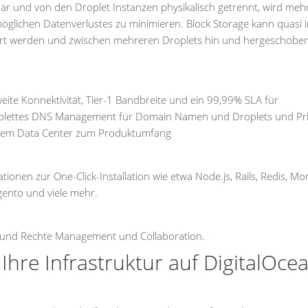
bar und von den Droplet Instanzen physikalisch getrennt, wird meh
öglichen Datenverlustes zu minimieren. Block Storage kann quasi 
ert werden und zwischen mehreren Droplets hin und hergeschobe
eite Konnektivität, Tier-1 Bandbreite und ein 99,99% SLA für
komplettes DNS Management für Domain Namen und Droplets und Pr
inem Data Center zum Produktumfang
tionen zur One-Click-Installation wie etwa Node.js, Rails, Redis, M
gento und viele mehr.
er und Rechte Management und Collaboration.
Ihre Infrastruktur auf DigitalOce