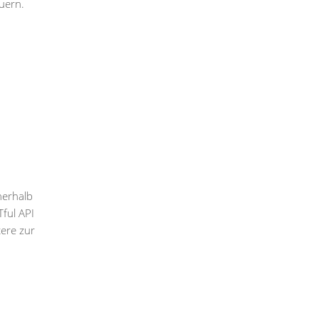
uern.
nerhalb
ful API
tere zur
u