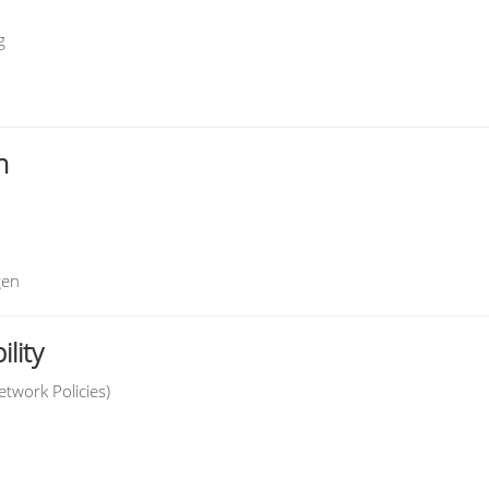
g
n
gen
lity
etwork Policies)