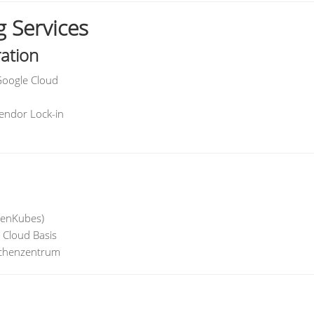
 Services
ration
Google Cloud
endor Lock-in
OpenKubes)
 Cloud Basis
echenzentrum