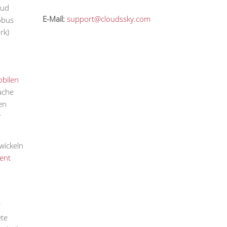
oud
E-Mail:
support@cloudssky.com
obus
rk)
bilen
ache
en
r
wickeln
ent
r
te