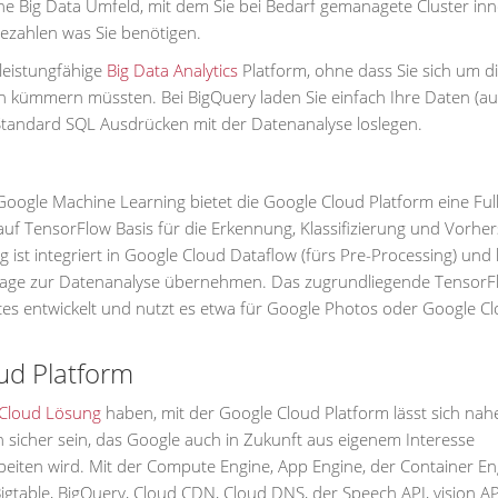
he Big Data Umfeld, mit dem Sie bei Bedarf gemanagete Cluster in
ezahlen was Sie benötigen.
 leistungfähige
Big Data Analytics
Platform, ohne dass Sie sich um d
on kümmern müssten. Bei BigQuery laden Sie einfach Ihre Daten (a
Standard SQL Ausdrücken mit der Datenanalyse loslegen.
 Google Machine Learning bietet die Google Cloud Platform eine Ful
auf TensorFlow Basis für die Erkennung, Klassifizierung und Vorhe
 ist integriert in Google Cloud Dataflow (fürs Pre-Processing) und
rage zur Datenanalyse übernehmen. Das zugrundliegende TensorF
ices entwickelt und nutzt es etwa für Google Photos oder Google C
oud Platform
 Cloud Lösung
haben, mit der Google Cloud Platform lässt sich nah
n sicher sein, das Google auch in Zukunft aus eigenem Interesse
eiten wird. Mit der Compute Engine, App Engine, der Container En
igtable, BigQuery, Cloud CDN, Cloud DNS, der Speech API, vision AP