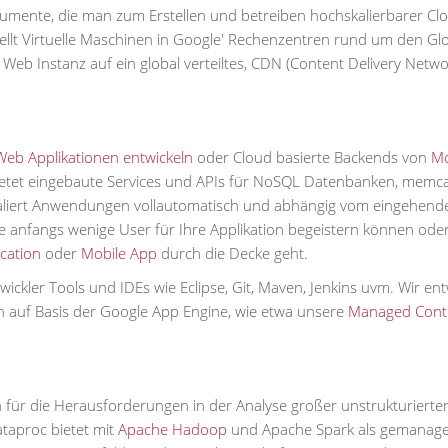
trumente, die man zum Erstellen und betreiben hochskalierbarer Cl
ellt Virtuelle Maschinen in Google' Rechenzentren rund um den Gl
n Web Instanz auf ein global verteiltes, CDN (Content Delivery Netwo
Web Applikationen entwickeln
oder Cloud basierte Backends von
Mo
bietet eingebaute Services und APIs für NoSQL Datenbanken, memc
kaliert Anwendungen vollautomatisch und abhängig vom eingehend
 Sie anfangs wenige User für Ihre Applikation begeistern können ode
ication
oder
Mobile App
durch die Decke geht.
ickler Tools und IDEs wie Eclipse, Git, Maven, Jenkins uvm. Wir ent
n auf Basis der Google App Engine, wie etwa unsere
Managed Cont
n für die Herausforderungen in der Analyse großer unstrukturierte
taproc bietet mit
Apache Hadoop
und Apache Spark als gemanage