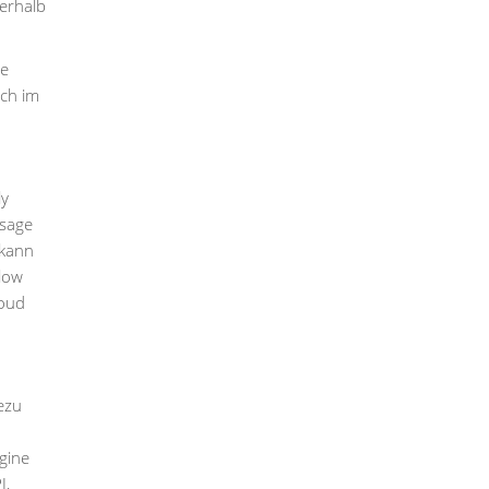
nerhalb
ie
uch im
ly
rsage
 kann
low
loud
ezu
gine
I,