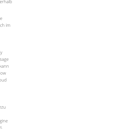
nerhalb
ie
uch im
ly
rsage
 kann
low
loud
ezu
gine
I,