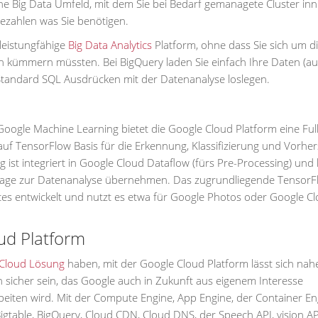
he Big Data Umfeld, mit dem Sie bei Bedarf gemanagete Cluster in
ezahlen was Sie benötigen.
 leistungfähige
Big Data Analytics
Platform, ohne dass Sie sich um d
on kümmern müssten. Bei BigQuery laden Sie einfach Ihre Daten (a
Standard SQL Ausdrücken mit der Datenanalyse loslegen.
 Google Machine Learning bietet die Google Cloud Platform eine Ful
auf TensorFlow Basis für die Erkennung, Klassifizierung und Vorhe
 ist integriert in Google Cloud Dataflow (fürs Pre-Processing) und
rage zur Datenanalyse übernehmen. Das zugrundliegende TensorF
ices entwickelt und nutzt es etwa für Google Photos oder Google C
oud Platform
 Cloud Lösung
haben, mit der Google Cloud Platform lässt sich nah
n sicher sein, das Google auch in Zukunft aus eigenem Interesse
eiten wird. Mit der Compute Engine, App Engine, der Container En
igtable, BigQuery, Cloud CDN, Cloud DNS, der Speech API, vision AP