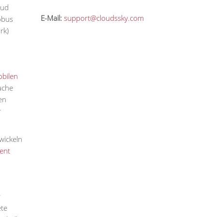
oud
E-Mail:
support@cloudssky.com
obus
rk)
bilen
ache
en
r
wickeln
ent
r
te