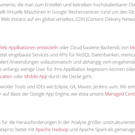
trumente, die man zum Erstellen und betreiben hochskalierbarer Cl
ellt Virtuelle Maschinen in Google' Rechenzentren rund um den Gl
n Web Instanz auf ein global verteiltes, CDN (Content Delivery Netwo
Web Applikationen entwickeln
oder Cloud basierte Backends von
Mo
bietet eingebaute Services und APIs für NoSQL Datenbanken, memc
kaliert Anwendungen vollautomatisch und abhängig vom eingehend
 Sie anfangs wenige User für Ihre Applikation begeistern können ode
ication
oder
Mobile App
durch die Decke geht.
ickler Tools und IDEs wie Eclipse, Git, Maven, Jenkins uvm. Wir ent
n auf Basis der Google App Engine, wie etwa unsere
Managed Cont
n für die Herausforderungen in der Analyse großer unstrukturierte
taproc bietet mit
Apache Hadoop
und Apache Spark als gemanage