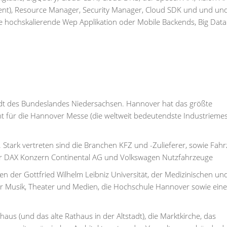
ent), Resource Manager, Security Manager, Cloud SDK und und und
che hochskalierende Wep Applikation oder Mobile Backends, Big Dat
adt des Bundeslandes Niedersachsen. Hannover hat das größte
nt für die Hannover Messe (die weltweit bedeutendste Industrieme
. Stark vertreten sind die Branchen KFZ und -Zulieferer, sowie Fah
er DAX Konzern Continental AG und Volkswagen Nutzfahrzeuge
n der Gottfried Wilhelm Leibniz Universität, der Medizinischen un
für Musik, Theater und Medien, die Hochschule Hannover sowie eine
s (und das alte Rathaus in der Altstadt), die Marktkirche, das