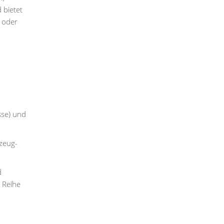
 bietet
a oder
sse) und
rzeug-
d
 Reihe