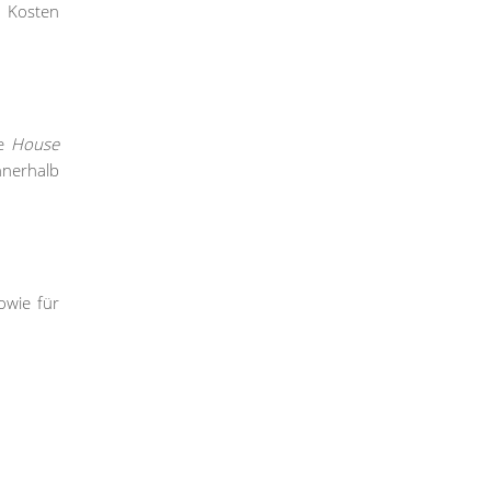
e Kosten
ie
House
nnerhalb
owie für