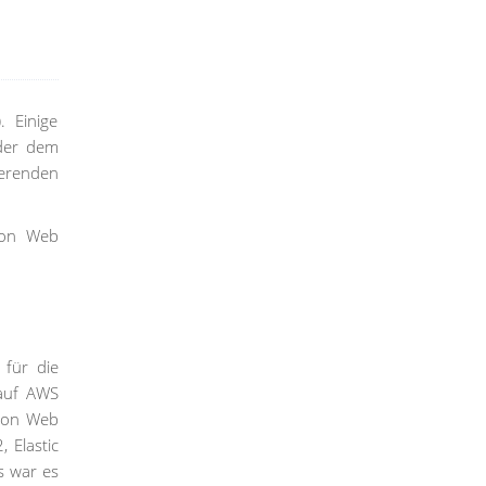
 Einige
oder dem
erenden
zon Web
 für die
 auf AWS
azon Web
 Elastic
s war es