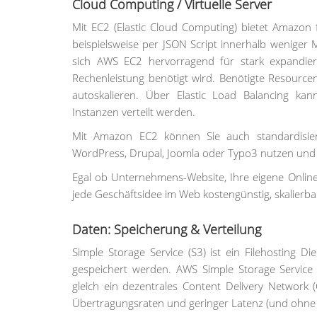
Cloud Computing / Virtuelle Server
Mit EC2 (Elastic Cloud Computing) bietet Amazon fre
beispielsweise per JSON Script innerhalb weniger
sich AWS EC2 hervorragend für stark expandie
Rechenleistung benötigt wird. Benötigte Resource
autoskalieren. Über Elastic Load Balancing k
Instanzen verteilt werden.
Mit Amazon EC2 können Sie auch standardisie
WordPress, Drupal, Joomla oder Typo3 nutzen und v
Egal ob Unternehmens-Website, Ihre eigene Onli
jede Geschäftsidee im Web kostengünstig, skalierba
Daten: Speicherung & Verteilung
Simple Storage Service (S3) ist ein Filehosting 
gespeichert werden. AWS Simple Storage Service
gleich ein dezentrales Content Delivery Network 
Übertragungsraten und geringer Latenz (und ohne 