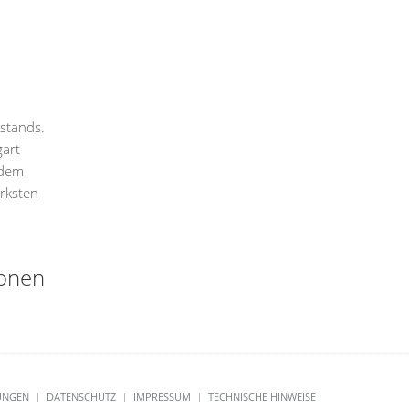
lstands.
gart
 dem
rksten
ionen
UNGEN
DATENSCHUTZ
IMPRESSUM
TECHNISCHE HINWEISE