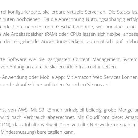
i konfigurierbare, skalierbare virtuelle Server an. Die Stacks las
 Minuten hochziehen. Da die Abrechnung Nutzungsabhängig erfolg
rende Unternehmen und Geschäftsmodelle, wo punktuell eine
n wie Arbeitsspeicher (RAM) oder CPUs lassen sich flexibel anpas
ann der eingehende Anwendungsverkehr automatisch auf mehr
rte Software wie die gängigsten Content Management System
on Anfang an auf eine skalierende Infrastruktur setzen.
ne-Anwendung oder Mobile App: Mit Amazon Web Services können 
r und zukunftssicher aufstellen. Sprechen Sie uns an!
Dienst von AWS. Mit S3 können prinzipiell beliebig große Menge 
 wird nach Verbrauch abgerechnet. Mit CloudFront bietet Ama
(CDN), dass Inhalte weltweit über verteilte Netzwerke ortsnah m
Mindestnutzung) bereitstellen kann.