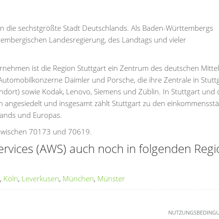
rn die sechstgrößte Stadt Deutschlands. Als Baden-Württembergs
ttembergischen Landesregierung, des Landtags und vieler
rnehmen ist die Region Stuttgart ein Zentrum des deutschen Mitte
utomobilkonzerne Daimler und Porsche, die ihre Zentrale in Stutt
ndort) sowie Kodak, Lenovo, Siemens und Züblin. In Stuttgart und
n angesiedelt und insgesamt zählt Stuttgart zu den einkommensstä
lands und Europas.
n zwischen 70173 und 70619.
rvices (AWS) auch noch in folgenden Reg
,
Köln
,
Leverkusen
,
München
,
Münster
NUTZUNGSBEDING