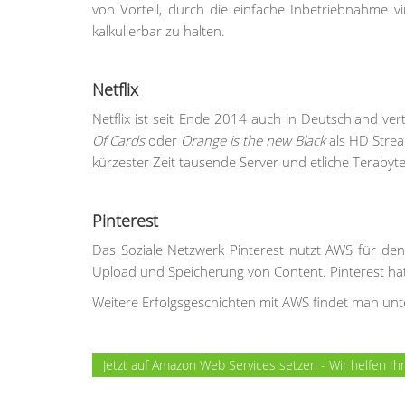
von Vorteil, durch die einfache Inbetriebnahme v
kalkulierbar zu halten.
Netflix
Netflix ist seit Ende 2014 auch in Deutschland 
Of Cards
oder
Orange is the new Black
als HD Strea
kürzester Zeit tausende Server und etliche Terabyt
Pinterest
Das Soziale Netzwerk Pinterest nutzt AWS für den
Upload und Speicherung von Content. Pinterest hat
Weitere Erfolgsgeschichten mit AWS findet man un
Jetzt auf Amazon Web Services setzen - Wir helfen Ih