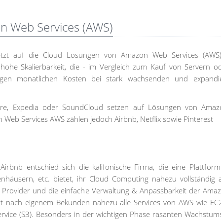
on Web Services (AWS)
etzt auf die Cloud Lösungen von Amazon Web Services (AWS).
hohe Skalierbarkeit, die - im Vergleich zum Kauf von Servern 
rigen monatlichen Kosten bei stark wachsenden und expandi
are, Expedia oder SoundCloud setzen auf Lösungen von Ama
Web Services AWS zählen jedoch Airbnb, Netflix sowie Pinterest
rbnb entschied sich die kalifonische Firma, die eine Plattform
nhäusern, etc. bietet, ihr Cloud Computing nahezu vollständig
e Provider und die einfache Verwaltung & Anpassbarkeit der Am
zt nach eigenem Bekunden nahezu alle Services von AWS wie EC2,
rvice (S3). Besonders in der wichtigen Phase rasanten Wachstum