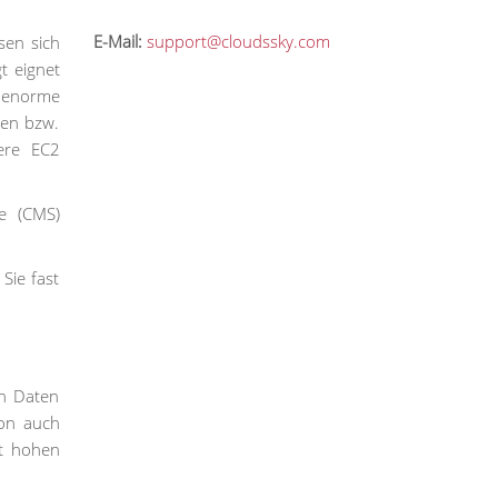
E-Mail:
support@cloudssky.com
sen sich
t eignet
 enorme
sen bzw.
ere EC2
e (CMS)
Sie fast
an Daten
zon auch
it hohen