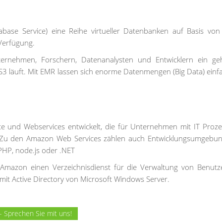
abase Service) eine Reihe virtueller Datenbanken auf Basis vo
Verfügung.
ernehmen, Forschern, Datenanalysten und Entwicklern ein geh
 läuft. Mit EMR lassen sich enorme Datenmengen (Big Data) einf
te und Webservices entwickelt, die für Unternehmen mit IT Proz
 Zu den Amazon Web Services zählen auch Entwicklungsumgebu
PHP, node.js oder .NET
Amazon einen Verzeichnisdienst für die Verwaltung von Benut
 mit Active Directory von Microsoft Windows Server.
- Sprechen Sie mit uns!