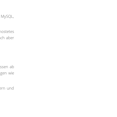
n MySQL,
ostetes
ach aber
essen ab
ngen wie
zern und