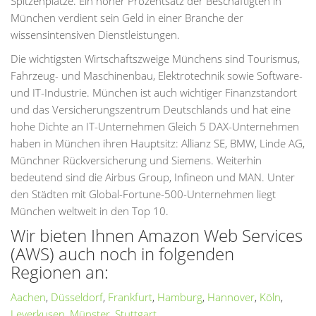
Spitzenplätze. Ein hoher Prozentsatz der Beschäftigten in
München verdient sein Geld in einer Branche der
wissensintensiven Dienstleistungen.
Die wichtigsten Wirtschaftszweige Münchens sind Tourismus,
Fahrzeug- und Maschinenbau, Elektrotechnik sowie Software-
und IT-Industrie. München ist auch wichtiger Finanzstandort
und das Versicherungszentrum Deutschlands und hat eine
hohe Dichte an IT-Unternehmen Gleich 5 DAX-Unternehmen
haben in München ihren Hauptsitz: Allianz SE, BMW, Linde AG,
Münchner Rückversicherung und Siemens. Weiterhin
bedeutend sind die Airbus Group, Infineon und MAN. Unter
den Städten mit Global-Fortune-500-Unternehmen liegt
München weltweit in den Top 10.
Wir bieten Ihnen Amazon Web Services
(AWS) auch noch in folgenden
Regionen an:
Aachen
,
Düsseldorf
,
Frankfurt
,
Hamburg
,
Hannover
,
Köln
,
Leverkusen
,
Münster
,
Stuttgart