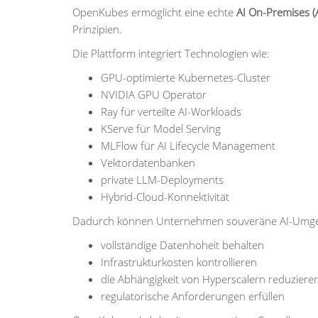
OpenKubes ermöglicht eine echte
AI On-Premises (
Prinzipien.
Die Plattform integriert Technologien wie:
GPU-optimierte Kubernetes-Cluster
NVIDIA GPU Operator
Ray für verteilte AI-Workloads
KServe für Model Serving
MLFlow für AI Lifecycle Management
Vektordatenbanken
private LLM-Deployments
Hybrid-Cloud-Konnektivität
Dadurch können Unternehmen souveräne AI-Umgeb
vollständige Datenhoheit behalten
Infrastrukturkosten kontrollieren
die Abhängigkeit von Hyperscalern reduziere
regulatorische Anforderungen erfüllen