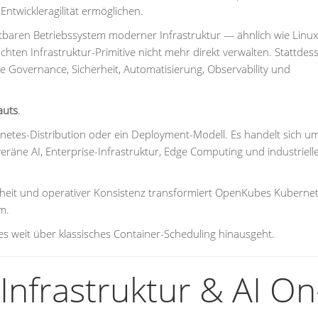
Entwickleragilität ermöglichen.
baren Betriebssystem moderner Infrastruktur — ähnlich wie Linux
hten Infrastruktur-Primitive nicht mehr direkt verwalten. Stattdes
ie Governance, Sicherheit, Automatisierung, Observability und
auts
.
netes-Distribution oder ein Deployment-Modell. Es handelt sich u
räne AI, Enterprise-Infrastruktur, Edge Computing und industriell
rheit und operativer Konsistenz transformiert OpenKubes Kuberne
m.
s weit über klassisches Container-Scheduling hinausgeht.
Infrastruktur & AI On