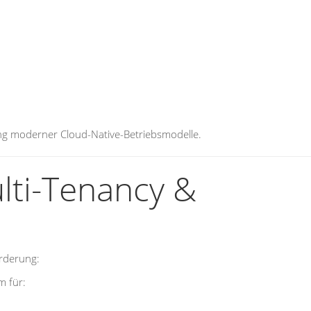
tung moderner Cloud-Native-Betriebsmodelle.
ulti-Tenancy &
rderung:
m für: