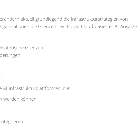
rändern aktuell grundlegend die Infrastrukturstrategien von
anisationen die Grenzen rein Public-Cloud-basierter AI-Ansätze.
isatorische Grenzen
rderungen
ät
I-Infrastrukturplattformen, die:
ben werden können
integrieren