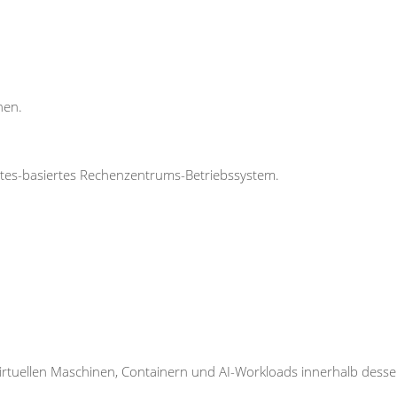
nen.
tes-basiertes Rechenzentrums-Betriebssystem.
irtuellen Maschinen, Containern und AI-Workloads innerhalb desse