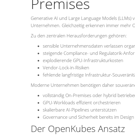
Premises
Generative AI und Large Language Models (LLMs) ve
Unternehmen. Gleichzeitig erkennen immer mehr Org
Zu den zentralen Herausforderungen gehören:
sensible Unternehmensdaten verlassen organ
steigende Compliance- und Regulatorik-Anfo
explodierende GPU-Infrastrukturkosten
Vendor-Lock-in-Risiken
fehlende langfristige Infrastruktur-Souveränit
Moderne Unternehmen benötigen daher souveräne A
vollständig On-Premises oder hybrid betrie
GPU-Workloads effizient orchestrieren
skalierbare AI-Pipelines unterstützen
Governance und Sicherheit bereits im Design 
Der OpenKubes Ansatz