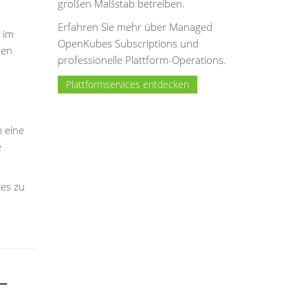
großen Maßstab betreiben.
Erfahren Sie mehr über Managed
 im
OpenKubes Subscriptions und
sen
professionelle Plattform-Operations.
Plattformservices entdecken
m eine
e
tes zu
-