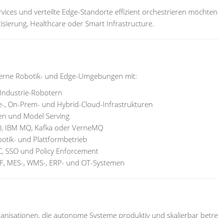
rvices und verteilte Edge-Standorte effizient orchestrieren möchte
tisierung, Healthcare oder Smart Infrastructure.
derne Robotik- und Edge-Umgebungen mit:
Industrie-Robotern
e-, On-Prem- und Hybrid-Cloud-Infrastrukturen
men und Model Serving
, IBM MQ, Kafka oder VerneMQ
botik- und Plattformbetrieb
DC, SSO und Policy Enforcement
MF, MES-, WMS-, ERP- und OT-Systemen
anisationen, die autonome Systeme produktiv und skalierbar betr