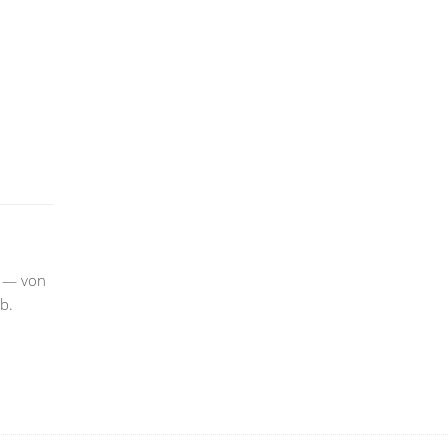
m — von
b.