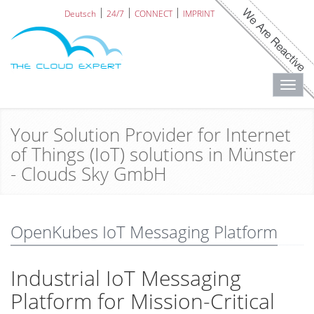
Deutsch
24/7
CONNECT
IMPRINT
Toggl
navig
Your Solution Provider for Internet
of Things (IoT) solutions in Münster
- Clouds Sky GmbH
OpenKubes IoT Messaging Platform
Industrial IoT Messaging
Platform for Mission-Critical