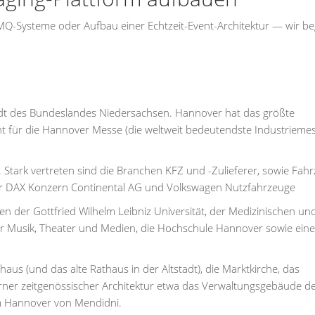
-Systeme oder Aufbau einer Echtzeit-Event-Architektur — wir be
adt des Bundeslandes Niedersachsen. Hannover hat das größte
nt für die Hannover Messe (die weltweit bedeutendste Industrieme
. Stark vertreten sind die Branchen KFZ und -Zulieferer, sowie Fah
er DAX Konzern Continental AG und Volkswagen Nutzfahrzeuge
n der Gottfried Wilhelm Leibniz Universität, der Medizinischen un
für Musik, Theater und Medien, die Hochschule Hannover sowie eine
s (und das alte Rathaus in der Altstadt), die Marktkirche, das
ner zeitgenössischer Architektur etwa das Verwaltungsgebäude d
 Hannover von Mendidni.