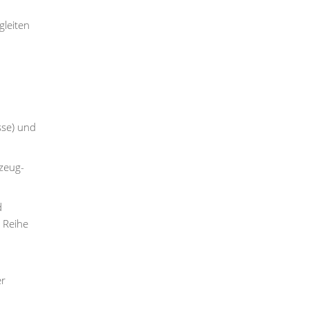
gleiten
sse) und
rzeug-
d
 Reihe
er