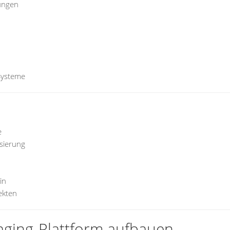
ungen
Systeme
e
sierung
in
ekten
aging-Plattform aufbauen