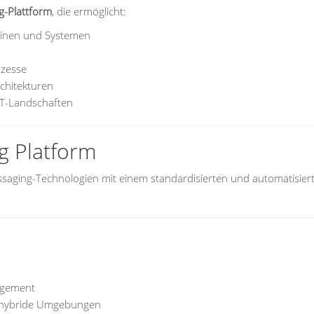
g-Plattform
, die ermöglicht:
hinen und Systemen
ozesse
chitekturen
IT-Landschaften
g Platform
ssaging-Technologien mit einem standardisierten und automatisier
nagement
d hybride Umgebungen