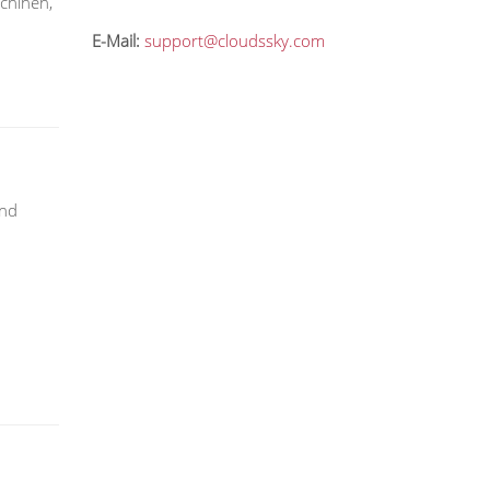
chinen,
E-Mail:
support@cloudssky.com
und