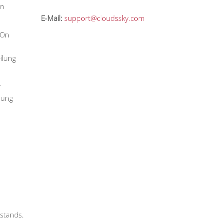
en
E-Mail:
support@cloudssky.com
 On
ilung
y
rung
lstands.