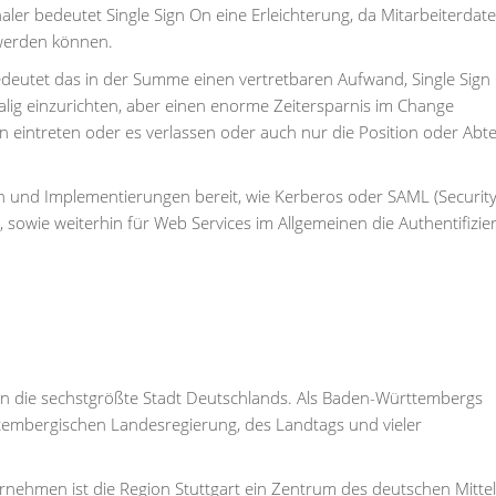
er bedeutet Single Sign On eine Erleichterung, da Mitarbeiterdat
 werden können.
edeutet das in der Summe einen vertretbaren Aufwand, Single Sign
malig einzurichten, aber einen enorme Zeitersparnis im Change
eintreten oder es verlassen oder auch nur die Position oder Abte
en und Implementierungen bereit, wie Kerberos oder SAML (Securit
sowie weiterhin für Web Services im Allgemeinen die Authentifizie
rn die sechstgrößte Stadt Deutschlands. Als Baden-Württembergs
ttembergischen Landesregierung, des Landtags und vieler
rnehmen ist die Region Stuttgart ein Zentrum des deutschen Mitte