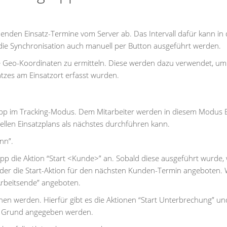
henden Einsatz-Termine vom Server ab. Das Intervall dafür kann in
n die Synchronisation auch manuell per Button ausgeführt werden.
se Geo-Koordinaten zu ermitteln. Diese werden dazu verwendet, um
atzes am Einsatzort erfasst wurden.
-App im Tracking-Modus. Dem Mitarbeiter werden in diesem Modus 
ellen Einsatzplans als nächstes durchführen kann.
nn”.
-App die Aktion “Start <Kunde>” an. Sobald diese ausgeführt wurde,
er die Start-Aktion für den nächsten Kunden-Termin angeboten.
Arbeitsende” angeboten.
en werden. Hierfür gibt es die Aktionen “Start Unterbrechung” un
n Grund angegeben werden.