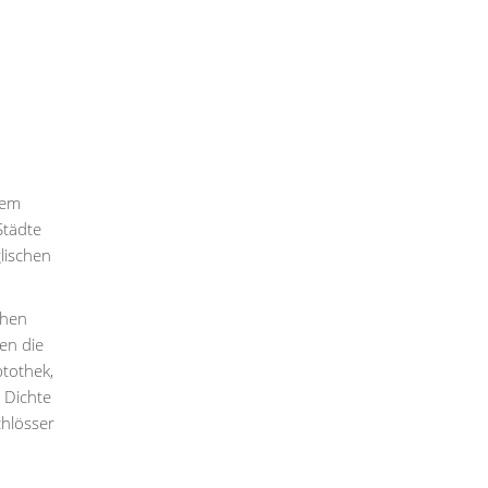
nem
Städte
lischen
chen
en die
tothek,
 Dichte
chlösser