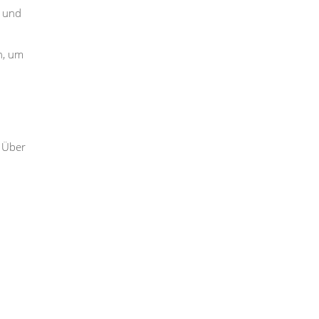
e und
n, um
. Über