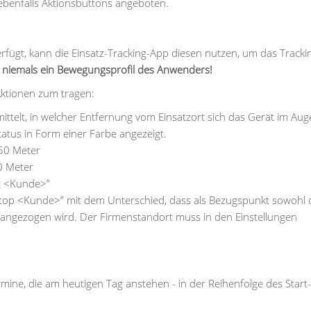
benfalls Aktionsbuttons angeboten.
rfügt, kann die Einsatz-Tracking-App diesen nutzen, um das Tracki
er niemals ein Bewegungsprofil des Anwenders!
ktionen zum tragen:
ittelt, in welcher Entfernung vom Einsatzort sich das Gerät im Aug
tatus in Form einer Farbe angezeigt.
250 Meter
50 Meter
rt <Kunde>”
rt/Stop <Kunde>” mit dem Unterschied, dass als Bezugspunkt sowohl 
rangezogen wird. Der Firmenstandort muss in den Einstellungen
ermine, die am heutigen Tag anstehen - in der Reihenfolge des Start-