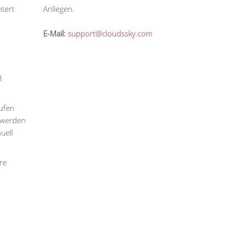
htert
Anliegen.
E-Mail:
support@cloudssky.com
3
ufen
 werden
uell
re