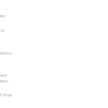
 den
 zu
Buttons
 wird
 Wenn
d “Ende