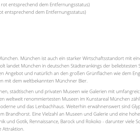
r rot entsprechend dem Entfernungsstatus)
rot entsprechend dem Entfernungsstatus)
München. München ist auch ein starker Wirtschaftsstandort mit ei
lt landet München in deutschen Städterankings der beliebtesten 
llen Angebot und natürlich an den großen Grünflächen wie dem Eng
ten mit dem weltbekannten Münchner Bier.
ichen, städtischen und privaten Museen wie Galerien mit umfangrei
den weltweit renommiertesten Museen im Kunstareal München zähl
 Moderne und das Lenbachhaus. Weiterhin erwähnenswert sind Glyp
 Brandhorst. Eine Vielzahl an Museen und Galerie und eine hohe
k und Gotik, Rennaissance, Barock und Rokoko - darunter viele S
 Attraktion.