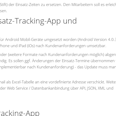
Stift) der Einsatz-Zeiten zu ersetzen. Den Mitarbeitern soll es erleic
ssen.
satz-Tracking-App und
g für Android Mobil-Geräte umgesetzt worden (Android Version 4.0.
iPhone und iPad (iOs) nach Kundenanforderungen umsetzbar.
nder (weitere Formate nach Kundenanforderungen möglich) abger
endig. Es sollen ggf. Änderungen der Einsatz-Termine übernommen
(implementierbar nach Kundenanforderung) - das Update muss man
 als Excel-Tabelle an eine vordefinierte Adresse verschickt. Weite
 oder Web Service / Datenbankanbindung über API, JSON, XML und
racking-App