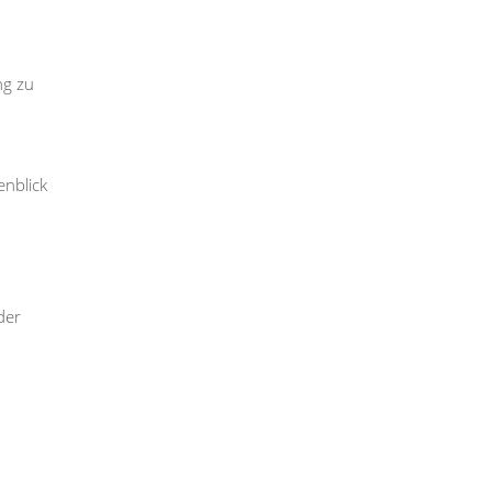
ng zu
enblick
der