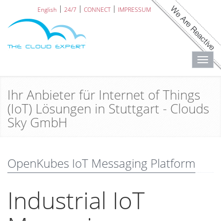
English
24/7
CONNECT
IMPRESSUM
Toggl
navig
Ihr Anbieter für Internet of Things
(IoT) Lösungen in Stuttgart - Clouds
Sky GmbH
OpenKubes IoT Messaging Platform
Industrial IoT