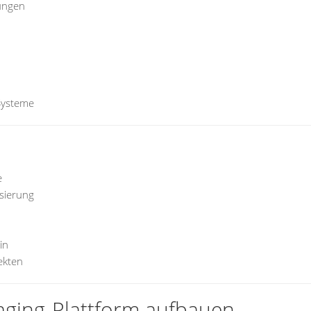
ungen
Systeme
e
sierung
in
ekten
aging-Plattform aufbauen