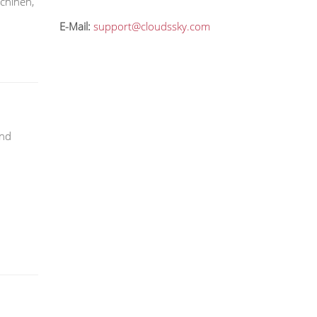
chinen,
E-Mail:
support@cloudssky.com
und