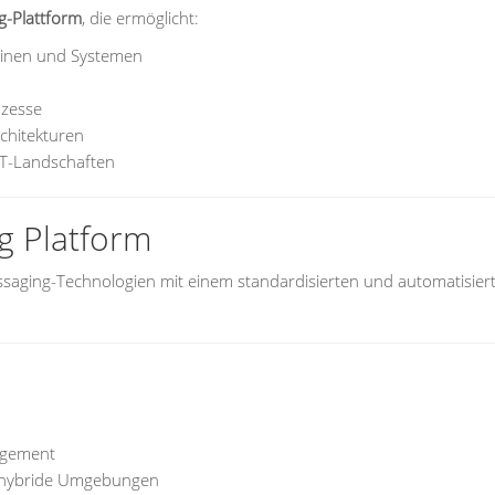
g-Plattform
, die ermöglicht:
hinen und Systemen
ozesse
chitekturen
IT-Landschaften
g Platform
ssaging-Technologien mit einem standardisierten und automatisier
nagement
d hybride Umgebungen