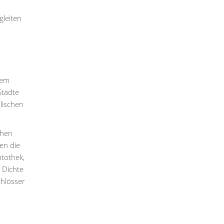
gleiten
nem
Städte
lischen
chen
en die
tothek,
 Dichte
chlösser