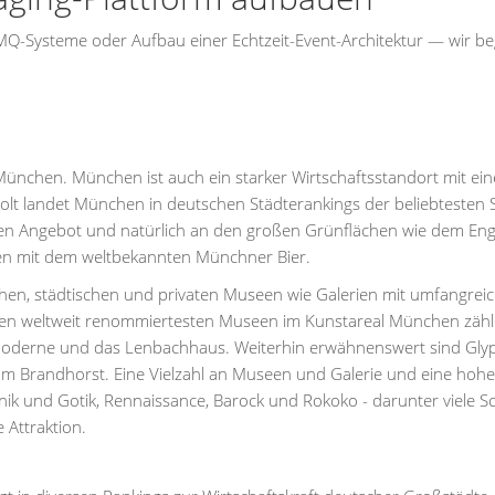
-Systeme oder Aufbau einer Echtzeit-Event-Architektur — wir be
München. München ist auch ein starker Wirtschaftsstandort mit ei
lt landet München in deutschen Städterankings der beliebtesten 
llen Angebot und natürlich an den großen Grünflächen wie dem Eng
ten mit dem weltbekannten Münchner Bier.
ichen, städtischen und privaten Museen wie Galerien mit umfangrei
den weltweit renommiertesten Museen im Kunstareal München zähl
 Moderne und das Lenbachhaus. Weiterhin erwähnenswert sind Glyp
 Brandhorst. Eine Vielzahl an Museen und Galerie und eine hohe
k und Gotik, Rennaissance, Barock und Rokoko - darunter viele S
 Attraktion.