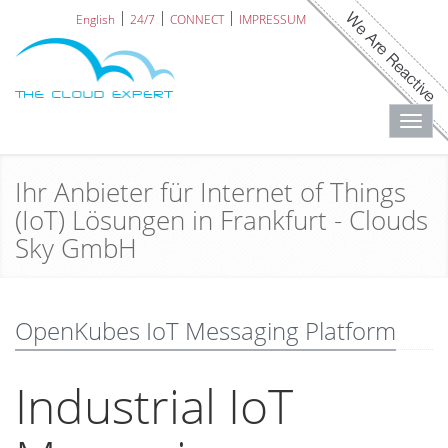
English
24/7
CONNECT
IMPRESSUM
Toggl
navig
Ihr Anbieter für Internet of Things
(IoT) Lösungen in Frankfurt - Clouds
Sky GmbH
OpenKubes IoT Messaging Platform
Industrial IoT