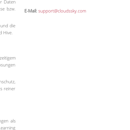
er Daten
sse bzw.
E-Mail:
support@cloudssky.com
 und die
d Hive.
zeitigem
ösungen
nschutz,
s reiner
ngen als
Learning