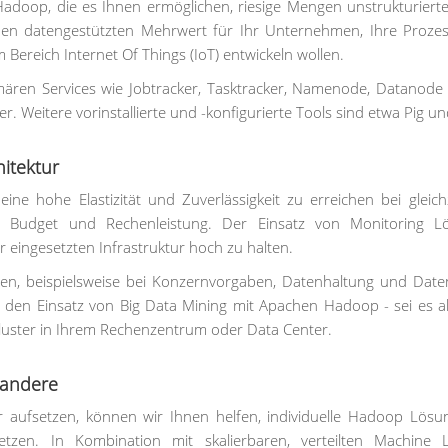
adoop, die es Ihnen ermöglichen, riesige Mengen unstrukturiert
inen datengestützten Mehrwert für Ihr Unternehmen, Ihre Proze
Bereich Internet Of Things (IoT) entwickeln wollen.
imären Services wie Jobtracker, Tasktracker, Namenode, Datanode
 Weitere vorinstallierte und -konfigurierte Tools sind etwa Pig un
itektur
e hohe Elastizität und Zuverlässigkeit zu erreichen bei gleich
 Budget und Rechenleistung. Der Einsatz von Monitoring L
er eingesetzten Infrastruktur hoch zu halten.
n, beispielsweise bei Konzernvorgaben, Datenhaltung und Date
 den Einsatz von Big Data Mining mit Apachen Hadoop - sei es al
Cluster in Ihrem Rechenzentrum oder Data Center.
s andere
 aufsetzen, können wir Ihnen helfen, individuelle Hadoop Lösu
usetzen. In Kombination mit skalierbaren, verteilten Machine 