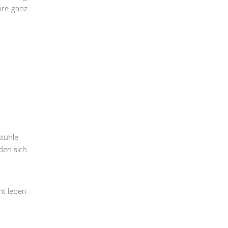
hre ganz
stühle
den sich
mt leben