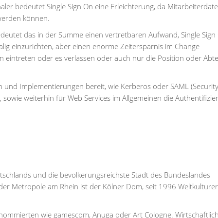
er bedeutet Single Sign On eine Erleichterung, da Mitarbeiterdat
 werden können.
edeutet das in der Summe einen vertretbaren Aufwand, Single Sign
malig einzurichten, aber einen enorme Zeitersparnis im Change
eintreten oder es verlassen oder auch nur die Position oder Abte
en und Implementierungen bereit, wie Kerberos oder SAML (Securit
sowie weiterhin für Web Services im Allgemeinen die Authentifizie
Deutschlands und die bevölkerungsreichste Stadt des Bundeslandes
er Metropole am Rhein ist der Kölner Dom, seit 1996 Weltkulture
 renommierten wie gamescom, Anuga oder Art Cologne. Wirtschaftlic