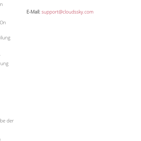
en
E-Mail:
support@cloudssky.com
 On
ilung
y
rung
rbe der
h