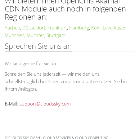
Wir bieten Ihnen OpenCms Akamai
CDN Module auch noch in folgenden
Regionen an:
Aachen
,
Düsseldorf
,
Frankfurt
,
Hamburg
,
Köln
,
Leverkusen
,
München
,
Münster
,
Stuttgart
Sprechen Sie uns an
Wir sind gerne für Sie da.
Schreiben Sie uns jederzeit — wir melden uns
schnellstmöglich bei Ihnen zurück und unterstützen Sie bei
Ihrem Anliegen.
E-Mail:
support@cloudssky.com
© CLOUDS SKY GMBH - CLOUD SERVICES & CLOUD COMPUTING