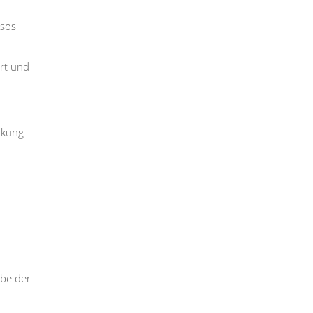
esos
ert und
nkung
rbe der