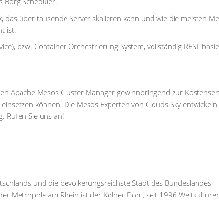
es Borg Scheduler.
rk, das über tausende Server skalieren kann und wie die meisten M
 ist.
vice), bzw. Container Orchestrierung System, vollständig REST basi
n den Apache Mesos Cluster Manager gewinnbringend zur Kostense
einsetzen können. Die Mesos Experten von Clouds Sky entwickeln
. Rufen Sie uns an!
Deutschlands und die bevölkerungsreichste Stadt des Bundeslandes
er Metropole am Rhein ist der Kölner Dom, seit 1996 Weltkulture