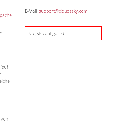
E-Mail:
support@cloudssky.com
 Apache
e
No JSP configured!
(auf
m
elche
 von