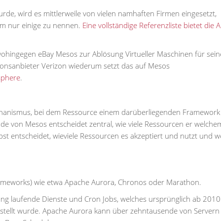
rde, wird es mittlerweile von vielen namhaften Firmen eingesetzt,
 um nur einige zu nennen.
Eine vollständige Referenzliste bietet die
wohingegen eBay Mesos zur Ablösung Virtueller Maschinen für sein
ionsanbieter Verizon wiederum setzt das auf Mesos
sphere
.
echanismus, bei dem Ressource einem darüberliegenden Framework 
de von Mesos entscheidet zentral, wie viele Ressourcen er welche
t entscheidet, wieviele Ressourcen es akzeptiert und nutzt und w
Frameworks) wie etwa Apache Aurora, Chronos oder Marathon.
ang laufende Dienste und Cron Jobs, welches ursprünglich ab 2010
stellt wurde. Apache Aurora kann über zehntausende von Servern