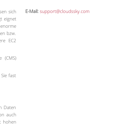
E-Mail:
support@cloudssky.com
sen sich
t eignet
 enorme
sen bzw.
ere EC2
e (CMS)
Sie fast
an Daten
zon auch
it hohen