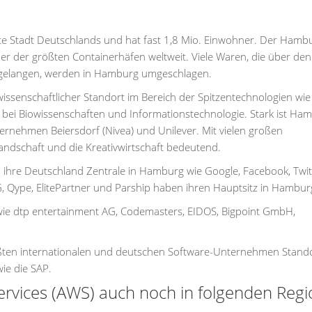
te Stadt Deutschlands und hat fast 1,8 Mio. Einwohner. Der Hamb
er der größten Containerhäfen weltweit. Viele Waren, die über den
 gelangen, werden in Hamburg umgeschlagen.
issenschaftlicher Standort im Bereich der Spitzentechnologien wie
, bei Biowissenschaften und Informationstechnologie. Stark ist Ha
nehmen Beiersdorf (Nivea) und Unilever. Mit vielen großen
ndschaft und die Kreativwirtschaft bedeutend.
 ihre Deutschland Zentrale in Hamburg wie Google, Facebook, Twi
Qype, ElitePartner und Parship haben ihren Hauptsitz in Hambur
 wie dtp entertainment AG, Codemasters, EIDOS, Bigpoint GmbH,
ßten internationalen und deutschen Software-Unternehmen Stand
ie die SAP.
rvices (AWS) auch noch in folgenden Reg