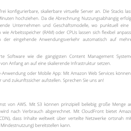
i konfigurierbare, skalierbare virtuelle Server an. Die Stacks las
 Minuten hochziehen. Da die Abrechnung Nutzungsabhängig erfolg
rende Unternehmen und Geschäftsmodelle, wo punktuell eine
n wie Arbeitsspeicher (RAM) oder CPUs lassen sich flexibel anpas
ann der eingehende Anwendungsverkehr automatisch auf mehr
rte Software wie die gängigsten Content Management System
on Anfang an auf eine skalierende Infrastruktur setzen.
ne-Anwendung oder Mobile App: Mit Amazon Web Services können 
r und zukunftssicher aufstellen. Sprechen Sie uns an!
Dienst von AWS. Mit S3 können prinzipiell beliebig große Menge 
 wird nach Verbrauch abgerechnet. Mit CloudFront bietet Ama
(CDN), dass Inhalte weltweit über verteilte Netzwerke ortsnah m
Mindestnutzung) bereitstellen kann.