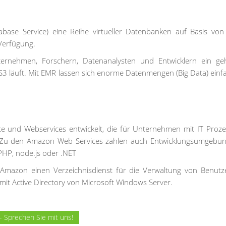
abase Service) eine Reihe virtueller Datenbanken auf Basis vo
Verfügung.
ernehmen, Forschern, Datenanalysten und Entwicklern ein geh
 läuft. Mit EMR lassen sich enorme Datenmengen (Big Data) einf
te und Webservices entwickelt, die für Unternehmen mit IT Proz
 Zu den Amazon Web Services zählen auch Entwicklungsumgebu
PHP, node.js oder .NET
Amazon einen Verzeichnisdienst für die Verwaltung von Benut
 mit Active Directory von Microsoft Windows Server.
- Sprechen Sie mit uns!