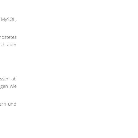
n MySQL,
ostetes
ach aber
essen ab
ngen wie
zern und