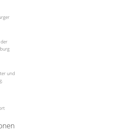
urger
 der
mburg
tter und
g.
ort
ionen