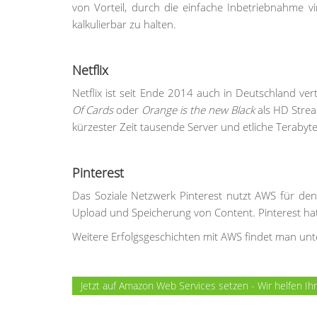
von Vorteil, durch die einfache Inbetriebnahme v
kalkulierbar zu halten.
Netflix
Netflix ist seit Ende 2014 auch in Deutschland 
Of Cards
oder
Orange is the new Black
als HD Strea
kürzester Zeit tausende Server und etliche Terabyt
Pinterest
Das Soziale Netzwerk Pinterest nutzt AWS für den
Upload und Speicherung von Content. Pinterest hat
Weitere Erfolgsgeschichten mit AWS findet man un
Jetzt auf Amazon Web Services setzen - Wir helfen Ih