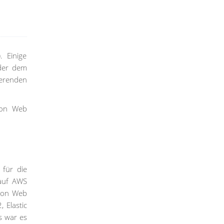
 Einige
oder dem
erenden
zon Web
 für die
 auf AWS
azon Web
 Elastic
s war es