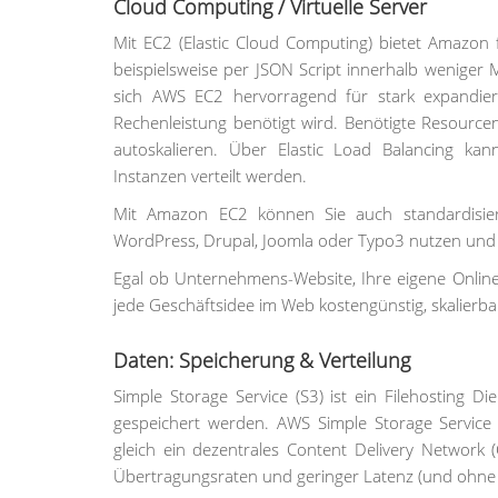
Cloud Computing / Virtuelle Server
Mit EC2 (Elastic Cloud Computing) bietet Amazon fre
beispielsweise per JSON Script innerhalb weniger
sich AWS EC2 hervorragend für stark expandie
Rechenleistung benötigt wird. Benötigte Resource
autoskalieren. Über Elastic Load Balancing k
Instanzen verteilt werden.
Mit Amazon EC2 können Sie auch standardisie
WordPress, Drupal, Joomla oder Typo3 nutzen und v
Egal ob Unternehmens-Website, Ihre eigene Onli
jede Geschäftsidee im Web kostengünstig, skalierba
Daten: Speicherung & Verteilung
Simple Storage Service (S3) ist ein Filehosting 
gespeichert werden. AWS Simple Storage Service
gleich ein dezentrales Content Delivery Network 
Übertragungsraten und geringer Latenz (und ohne 