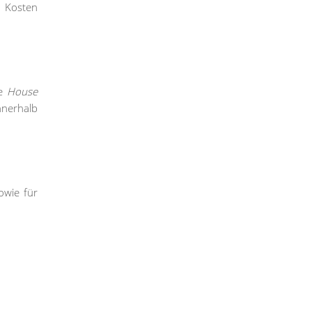
e Kosten
ie
House
nnerhalb
owie für