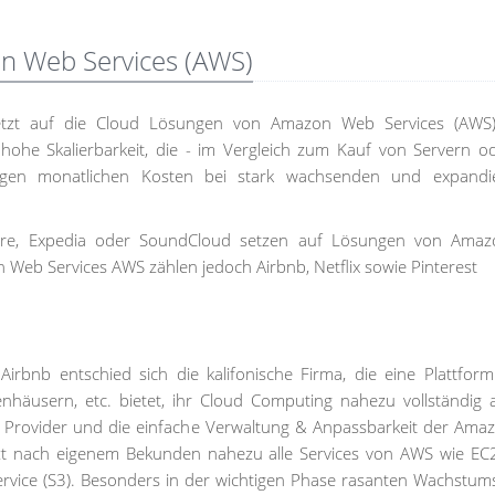
on Web Services (AWS)
etzt auf die Cloud Lösungen von Amazon Web Services (AWS).
hohe Skalierbarkeit, die - im Vergleich zum Kauf von Servern 
rigen monatlichen Kosten bei stark wachsenden und expandi
are, Expedia oder SoundCloud setzen auf Lösungen von Ama
Web Services AWS zählen jedoch Airbnb, Netflix sowie Pinterest
rbnb entschied sich die kalifonische Firma, die eine Plattform
nhäusern, etc. bietet, ihr Cloud Computing nahezu vollständig
e Provider und die einfache Verwaltung & Anpassbarkeit der Am
zt nach eigenem Bekunden nahezu alle Services von AWS wie EC2,
rvice (S3). Besonders in der wichtigen Phase rasanten Wachstum