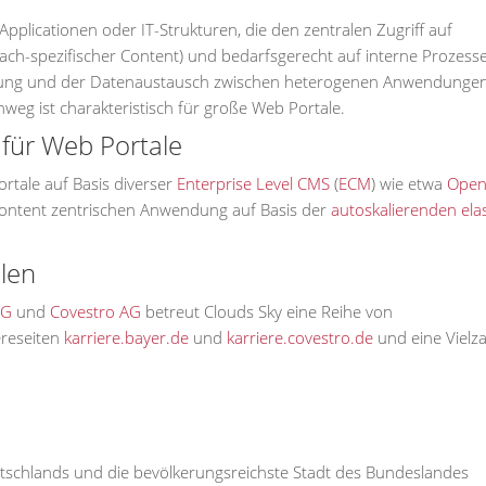
plicationen oder IT-Strukturen, die den zentralen Zugriff auf
prach-spezifischer Content) und bedarfsgerecht auf interne Prozess
nüpfung und der Datenaustausch zwischen heterogenen Anwendunge
nweg ist charakteristisch für große Web Portale.
für Web Portale
rtale auf Basis diverser
Enterprise Level CMS
(
ECM
) wie etwa
Ope
n Content zentrischen Anwendung auf Basis der
autoskalierenden ela
len
AG
und
Covestro AG
betreut Clouds Sky eine Reihe von
ereseiten
karriere.bayer.de
und
karriere.covestro.de
und eine Vielz
Deutschlands und die bevölkerungsreichste Stadt des Bundeslandes