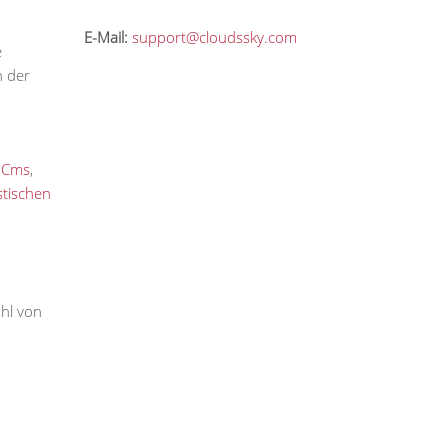
E-Mail:
support@cloudssky.com
e
n der
nCms
,
stischen
ahl von