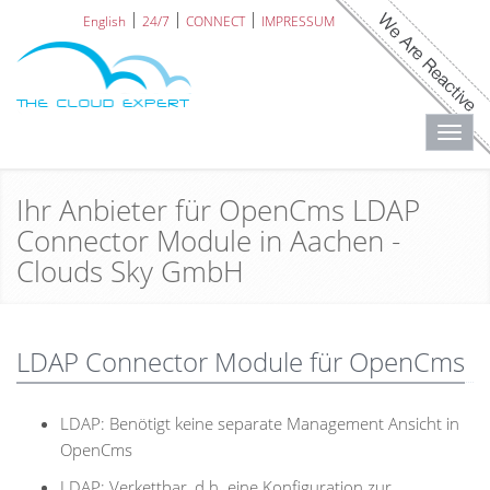
English
24/7
CONNECT
IMPRESSUM
Toggl
navig
Ihr Anbieter für OpenCms LDAP
Connector Module in Aachen -
Clouds Sky GmbH
LDAP Connector Module für OpenCms
LDAP: Benötigt keine separate Management Ansicht in
OpenCms
LDAP: Verkettbar, d.h. eine Konfiguration zur