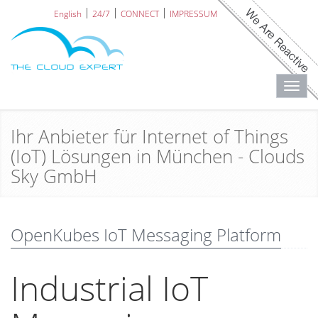
English
24/7
CONNECT
IMPRESSUM
Toggl
navig
Ihr Anbieter für Internet of Things
(IoT) Lösungen in München - Clouds
Sky GmbH
OpenKubes IoT Messaging Platform
Industrial IoT