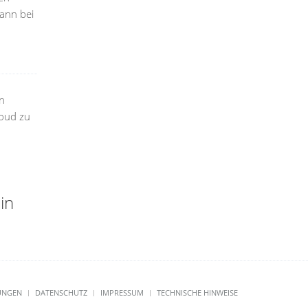
ann bei
an
loud zu
in
UNGEN
DATENSCHUTZ
IMPRESSUM
TECHNISCHE HINWEISE