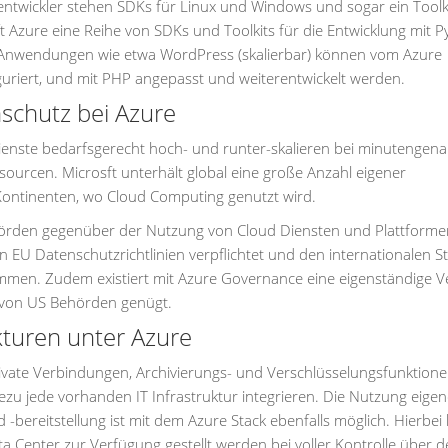
 entwickler stehen SDKs für Linux und Windows und sogar ein Toolki
oft Azure eine Reihe von SDKs und Toolkits für die Entwicklung mit P
 Anwendungen wie etwa WordPress (skalierbar) können vom Azure
iguriert, und mit PHP angepasst und weiterentwickelt werden.
nschutz bei Azure
ienste bedarfsgerecht hoch- und runter-skalieren bei minutengen
ourcen. Microsft unterhält global eine große Anzahl eigener
n Kontinenten, wo Cloud Computing genutzt wird.
örden gegenüber der Nutzung von Cloud Diensten und Plattforme
en EU Datenschutzrichtlinien verpflichtet und den internationalen 
mmen. Zudem existiert mit Azure Governance eine eigenständige V
 von US Behörden genügt.
kturen unter Azure
private Verbindungen, Archivierungs- und Verschlüsselungsfunktione
u jede vorhanden IT Infrastruktur integrieren. Die Nutzung eigen
bereitstellung ist mit dem Azure Stack ebenfalls möglich. Hierbe
Center zur Verfügung gestellt werden bei voller Kontrolle über d