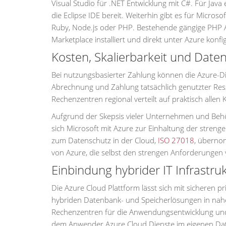
Visual Studio für .NET Entwicklung mit C#. Für Java
die Eclipse IDE bereit. Weiterhin gibt es für Micros
Ruby, Node.js oder PHP. Bestehende gängige PHP
Marketplace installiert und direkt unter Azure konf
Kosten, Skalierbarkeit und Date
Bei nutzungsbasierter Zahlung können die Azure-D
Abrechnung und Zahlung tatsächlich genutzter Ress
Rechenzentren regional verteilt auf praktisch alle
Aufgrund der Skepsis vieler Unternehmen und Beh
sich Microsoft mit Azure zur Einhaltung der streng
zum Datenschutz in der Cloud,
ISO 27018
, überno
von Azure, die selbst den strengen Anforderungen
Einbindung hybrider IT Infrastru
Die Azure Cloud Plattform lässt sich mit sicheren 
hybriden Datenbank- und Speicherlösungen in nahez
Rechenzentren für die Anwendungsentwicklung und -
dem Anwender Azure Cloud Dienste im eigenen Data 