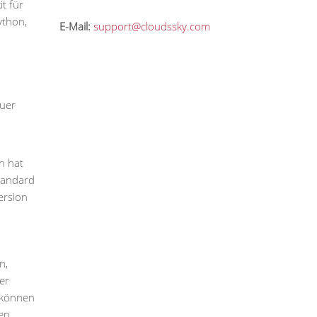
t für
ython,
E-Mail:
support@cloudssky.com
auer
n hat
Standard
ersion
n,
er
i können
en