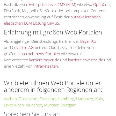
Basis diverser
Enterprise Level CMS
(
ECM
) wie etwa
OpenCms
,
FirstSpirit, Magnolia, SiteCore oder bei komplexen Content
zentrischen Anwendung auf Basis der
autoskalierenden
elastischen ECM Lösung CaMuS
.
Erfahrung mit großen Web Portalen
Als langjähriger Dienstleistungs-Partner der
Bayer AG
und
Covestro AG
betreut Clouds Sky eine Reihe von
großen
Unternehmens-Portalen
wie etwa die
Karriereseiten
karriere.bayer.de
und
karriere.covestro.de
und
eine Vielzahl von
Intranetseiten
.
Wir bieten Ihnen Web Portale unter
anderem in folgenden Regionen an:
Aachen
,
Düsseldorf
,
Frankfurt
,
Hamburg
,
Hannover
,
Köln
,
Leverkusen
,
München
,
Münster
,
Stuttgart
Sprechen Sie uns an